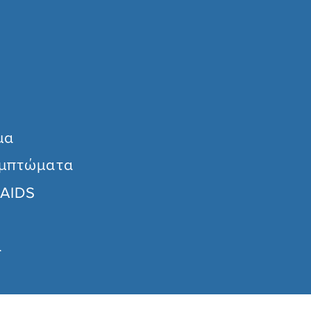
μα
υμπτώματα
 AIDS
ι