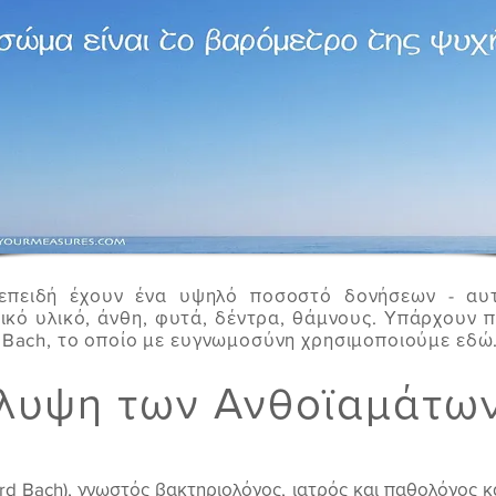
επειδή έχουν ένα υψηλό ποσοστό δονήσεων - αυτ
ικό υλικό, άνθη, φυτά, δέντρα, θάμνους. Υπάρχουν 
 Bach, το οποίο με ευγνωμοσύνη χρησιμοποιούμε εδώ
λυψη των Ανθοϊαμάτω
rd Bach), γνωστός βακτηριολόγος, ιατρός και παθολόγος 