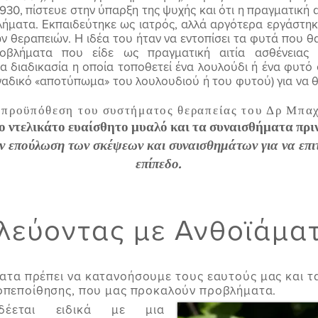
930, πίστευε στην ύπαρξη της ψυχής και ότι η πραγματική α
ήματα. Εκπαιδεύτηκε ως ιατρός, αλλά αργότερα εργάστηκ
ν θεραπειών. Η ιδέα του ήταν να εντοπίσει τα φυτά που
οβλήματα που είδε ως πραγματική αιτία ασθένειας 
 διαδικασία η οποία τοποθετεί ένα λουλούδι ή ένα φυτό σ
ναδικό «αποτύπωμα» του λουλουδιού ή του φυτού) για να θ
 προϋπόθεση του συστήματος θεραπείας του Δρ Μπαχ 
το ντελικάτο ευαίσθητο μυαλό και τα συναισθήματα πρι
ν επούλωση των σκέψεων και συναισθημάτων για να επι
επίπεδο.
λεύοντας με Ανθοϊάμα
ατα πρέπει να κατανοήσουμε τους εαυτούς μας και 
τοπεποίθησης, που μας προκαλούν προβλήματα.
έεται ειδικά με μια