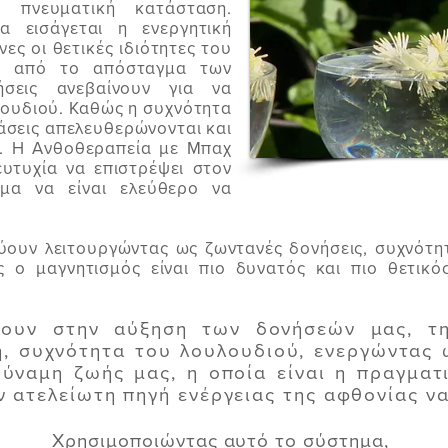
ι πνευματική κατάσταση.
α εισάγεται η ενεργητική
ες οι θετικές ιδιότητες του
σα από το απόσταγμα των
ήσεις ανεβαίνουν για να
λουδιού. Καθώς η συχνότητα
τάσεις απελευθερώνονται και
ές. Η Ανθοθεραπεία με Μπαχ
ευτυχία να επιστρέψει στον
μα να είναι ελεύθερο να
ύουν λειτουργώντας ως ζωντανές δονήσεις, συχνότητ
 ο μαγνητισμός είναι πιο δυνατός και πιο θετικ
λουν στην αύξηση των δονήσεών μας, τη
, συχνότητα του λουλουδιού, ενεργώντας 
δύναμη ζωής μας, η οποία είναι η πραγματ
ν ατελείωτη πηγή ενέργειας της αφθονίας να
Χρησιμοποιώντας αυτό το σύστημα,