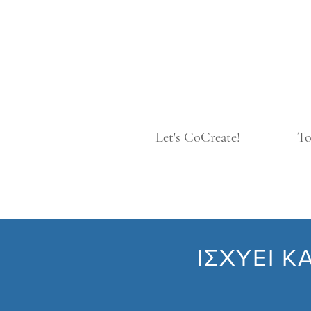
Let's CoCreate!
To
ΙΣΧΥΕΙ Κ